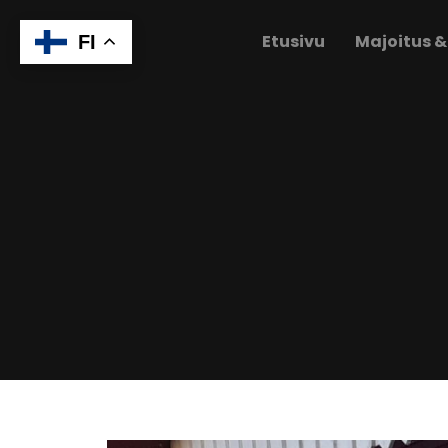
Etusivu
Majoitus &
FI