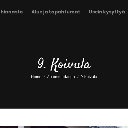
 hinnasto
Alue ja tapahtumat
Usein kysyttyä
9. Koivula
You are here:
Home
Accommodation
9. Koivula