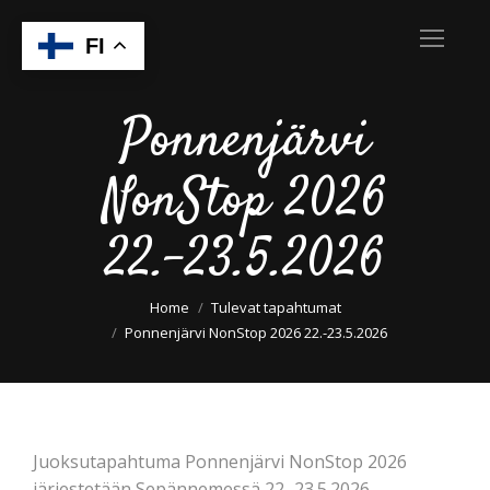
FI
Ponnenjärvi
NonStop 2026
22.-23.5.2026
You are here:
Home
Tulevat tapahtumat
Ponnenjärvi NonStop 2026 22.-23.5.2026
Juoksutapahtuma Ponnenjärvi NonStop 2026
järjestetään Sepännemessä 22.-23.5.2026.