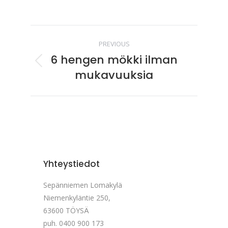
Album
PREVIOUS
navigation
6 hengen mökki ilman
Previous
mukavuuksia
album:
Yhteystiedot
Sepänniemen Lomakylä
Niemenkyläntie 250,
63600 TÖYSÄ
puh. 0400 900 173