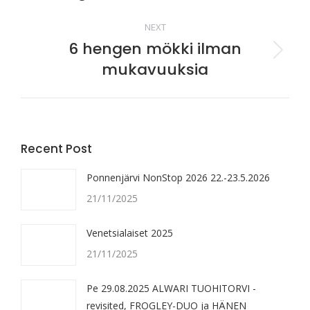
navigation
album:
NEXT
6 hengen mökki ilman
Next
mukavuuksia
album:
Recent Post
Ponnenjärvi NonStop 2026 22.-23.5.2026
21/11/2025
Venetsialaiset 2025
21/11/2025
Pe 29.08.2025 ALWARI TUOHITORVI -
revisited, FROGLEY-DUO ja HÄNEN