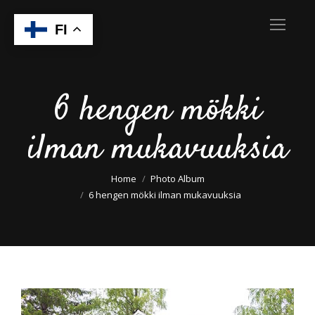
FI
6 hengen mökki
ilman mukavuuksia
You are here:
Home
Photo Album
6 hengen mökki ilman mukavuuksia