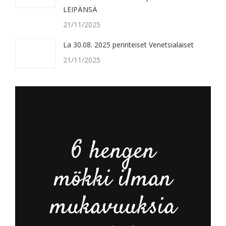
LEIPÄNSÄ
21/11/2025
La 30.08. 2025 perinteiset Venetsialaiset
21/11/2025
6 hengen
mökki ilman
mukavuuksia